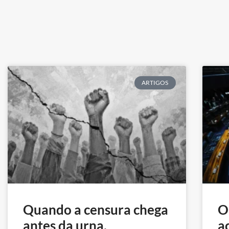
ARTIGOS
Quando a censura chega
O
antes da urna.
a