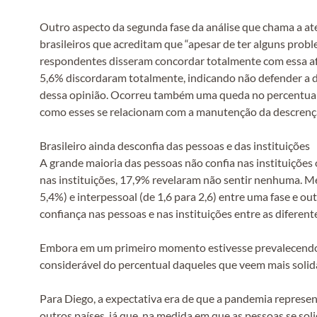
Outro aspecto da segunda fase da análise que chama a ate
brasileiros que acreditam que “apesar de ter alguns prob
respondentes disseram concordar totalmente com essa afir
5,6% discordaram totalmente, indicando não defender a d
dessa opinião. Ocorreu também uma queda no percentual d
como esses se relacionam com a manutenção da descrença d
Brasileiro ainda desconfia das pessoas e das instituições
A grande maioria das pessoas não confia nas instituiçõe
nas instituições, 17,9% revelaram não sentir nenhuma. M
5,4%) e interpessoal (de 1,6 para 2,6) entre uma fase e o
confiança nas pessoas e nas instituições entre as diferen
Embora em um primeiro momento estivesse prevalecendo 
considerável do percentual daqueles que veem mais solid
Para Diego, a expectativa era de que a pandemia represe
outros países, já que, na medida em que as pessoas se sol