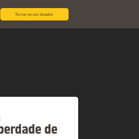
Torne-se um doador
a
berdade de