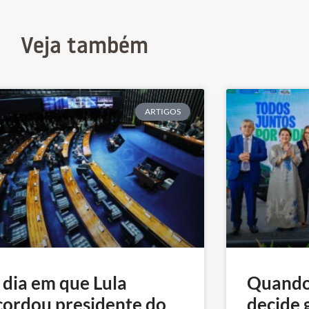
Veja também
ARTIGOS
 dia em que Lula
Quando
cordou presidente do
decide 