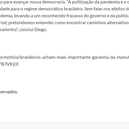
ão para avançar nossa democracia. “A politização da pandemia e 
idade para o regime democrático brasileiro. Sem falar nos efeitos d
ndemia, levando a um reconhecido fracasso do governo e da política
rise’, pretendemos entender como encontrar caminhos alternativos
caminho”, conclui Diego.
.br/noticia/brasileiros-acham-mais-importante-garantia-da-ma
wYB7VKjIX
servados.