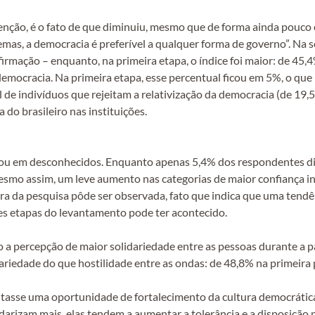
nção, é o fato de que diminuiu, mesmo que de forma ainda pouco e
lemas, a democracia é preferível a qualquer forma de governo”. Na
mação – enquanto, na primeira etapa, o índice foi maior: de 45,4
emocracia. Na primeira etapa, esse percentual ficou em 5%, o que
e indivíduos que rejeitam a relativização da democracia (de 19,
o brasileiro nas instituições.
s ou em desconhecidos. Enquanto apenas 5,4% dos respondentes di
esmo assim, um leve aumento nas categorias de maior confiança in
utra da pesquisa pôde ser observada, fato que indica que uma tend
tes etapas do levantamento pode ter acontecido.
a percepção de maior solidariedade entre as pessoas durante a
ariedade do que hostilidade entre as ondas: de 48,8% na primeira
ntasse uma oportunidade de fortalecimento da cultura democrátic
idarizam mais, elas tendem a aumentar a tolerância e a disposição 