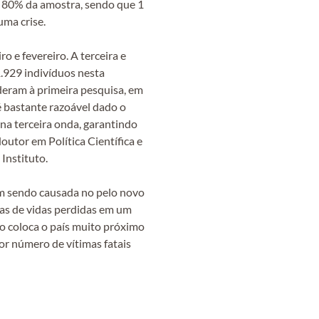
e 80% da amostra, sendo que 1
uma crise.
o e fevereiro. A terceira e
.929 indivíduos nesta
deram à primeira pesquisa, em
é bastante razoável dado o
 na terceira onda, garantindo
outor em Política Científica e
Instituto.
vem sendo causada no pelo novo
xas de vidas perdidas em um
ão coloca o país muito próximo
or número de vítimas fatais