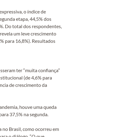
xpressiva, o índice de
 segunda etapa, 44,5% dos
%. Do total dos respondentes,
 revela um leve crescimento
5% para 16,8%). Resultados
sseram ter “muita confiança”
stitucional (de 4,6% para
ência de crescimento da
 pandemia, houve uma queda
 para 37,5% na segunda.
a no Brasil, como ocorreu em
para o diálogo. “O que