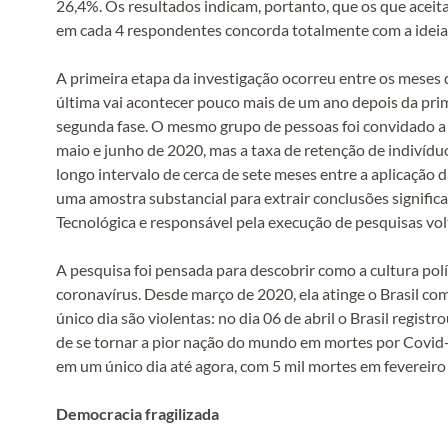
26,4%. Os resultados indicam, portanto, que os que acei
em cada 4 respondentes concorda totalmente com a ideia d
A primeira etapa da investigação ocorreu entre os meses d
última vai acontecer pouco mais de um ano depois da pri
segunda fase. O mesmo grupo de pessoas foi convidado a 
maio e junho de 2020, mas a taxa de retenção de indivídu
longo intervalo de cerca de sete meses entre a aplicação
uma amostra substancial para extrair conclusões significat
Tecnológica e responsável pela execução de pesquisas volt
A pesquisa foi pensada para descobrir como a cultura pol
coronavírus. Desde março de 2020, ela atinge o Brasil co
único dia são violentas: no dia 06 de abril o Brasil regi
de se tornar a pior nação do mundo em mortes por Covid-19
em um único dia até agora, com 5 mil mortes em fevereiro
Democracia fragilizada