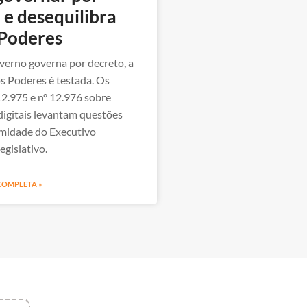
 e desequilibra
 Poderes
erno governa por decreto, a
s Poderes é testada. Os
12.975 e nº 12.976 sobre
digitais levantam questões
timidade do Executivo
egislativo.
 COMPLETA »