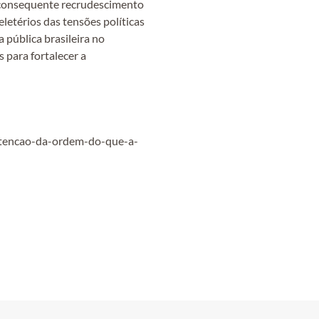
o consequente recrudescimento
eletérios das tensões políticas
 pública brasileira no
 para fortalecer a
nutencao-da-ordem-do-que-a-