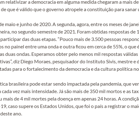
tam relativizar a democracia em alguma medida chegaram a mais d
e que é válido que o governo atropele a constituição para sanar 
e maio e junho de 2020. A segunda, agora, entre os meses de janeir
meira, no segundo semestre de 2021. Foram obtidas respostas de 1
participar das duas etapas. “Pouco mais de 3.500 pessoas respon
os no painel entre uma onda e outra ficou em cerca de 55%, o que 
 das duas ondas. Esperamos obter pelo menos mil respostas válidas
ivas”, diz Diego Moraes, pesquisador do Instituto Sivis, mestre e d
adas para o fortalecimento da democracia e da cultura política no 
ítica brasileira pode estar sendo impactada pela pandemia, que 
m cada vez mais intensidade. Já são mais de 350 mil mortos e as ta
strou mais de 4 mil mortes pela doença em apenas 24 horas. A condiç
, caso supere os Estados Unidos, que foi o país a registrar o mai
 deste ano.