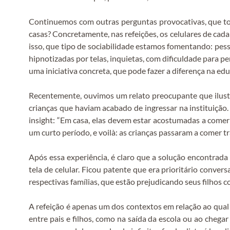
Continuemos com outras perguntas provocativas, que toc
casas? Concretamente, nas refeições, os celulares de ca
isso, que tipo de sociabilidade estamos fomentando: pesso
hipnotizadas por telas, inquietas, com dificuldade para p
uma iniciativa concreta, que pode fazer a diferença na ed
Recentemente, ouvimos um relato preocupante que ilustr
crianças que haviam acabado de ingressar na instituição
insight: “Em casa, elas devem estar acostumadas a comer a
um curto período, e voilà: as crianças passaram a comer tr
Após essa experiência, é claro que a solução encontrada
tela de celular. Ficou patente que era prioritário conve
respectivas famílias, que estão prejudicando seus filhos c
A refeição é apenas um dos contextos em relação ao qua
entre pais e filhos, como na saída da escola ou ao che