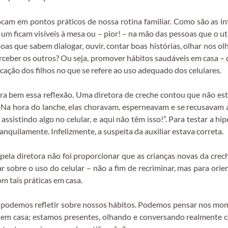
am em pontos práticos de nossa rotina familiar. Como são as in
da um ficam visíveis à mesa ou – pior! – na mão das pessoas que 
as que sabem dialogar, ouvir, contar boas histórias, olhar nos ol
erceber os outros? Ou seja, promover hábitos saudáveis em casa – 
ucação dos filhos no que se refere ao uso adequado dos celulares.
a bem essa reflexão. Uma diretora de creche contou que não es
. Na hora do lanche, elas choravam, esperneavam e se recusavam 
ssistindo algo no celular, e aqui não têm isso!”. Para testar a hi
anquilamente. Infelizmente, a suspeita da auxiliar estava correta.
 pela diretora não foi proporcionar que as crianças novas da cr
rsar sobre o uso do celular – não a fim de recriminar, mas para o
om tais práticas em casa.
l podemos refletir sobre nossos hábitos. Podemos pensar nos mo
gar em casa; estamos presentes, olhando e conversando realmente