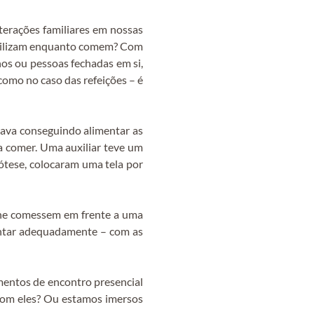
terações familiares em nossas
o utilizam enquanto comem? Com
hos ou pessoas fechadas em si,
como no caso das refeições – é
tava conseguindo alimentar as
a comer. Uma auxiliar teve um
pótese, colocaram uma tela por
eche comessem em frente a uma
rientar adequadamente – com as
mentos de encontro presencial
 com eles? Ou estamos imersos