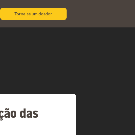
Torne-se um doador
ção das