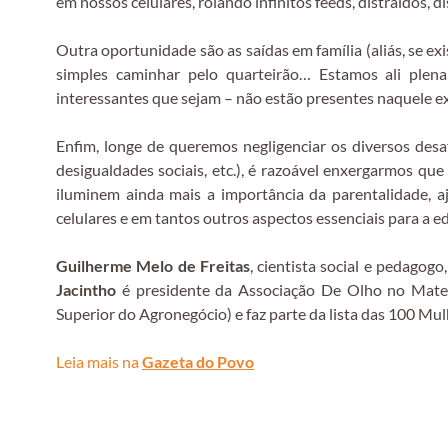
em nossos celulares, rolando infinitos feeds, distraídos, d
Outra oportunidade são as saídas em família (aliás, se e
simples caminhar pelo quarteirão… Estamos ali ple
interessantes que sejam – não estão presentes naquele
Enfim, longe de queremos negligenciar os diversos desaf
desigualdades sociais, etc.), é razoável enxergarmos qu
iluminem ainda mais a importância da parentalidade, a
celulares e em tantos outros aspectos essenciais para a e
Guilherme Melo de Freitas
, cientista social e pedagog
Jacintho
é presidente da Associação De Olho no Mater
Superior do Agronegócio) e faz parte da lista das 100 Mu
Leia mais na
Gazeta do Povo