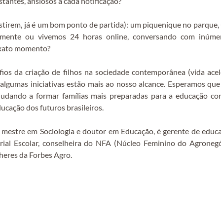
istantes, ansiosos a cada notificação?
xistirem, já é um bom ponto de partida): um piquenique no parque,
namente ou vivemos 24 horas online, conversando com inúme
 exato momento?
ios da criação de filhos na sociedade contemporânea (vida acele
e algumas iniciativas estão mais ao nosso alcance. Esperamos que
judando a formar famílias mais preparadas para a educação con
ducação dos futuros brasileiros.
o, mestre em Sociologia e doutor em Educação, é gerente de educa
ial Escolar, conselheira do NFA (Núcleo Feminino do Agrone
lheres da Forbes Agro.