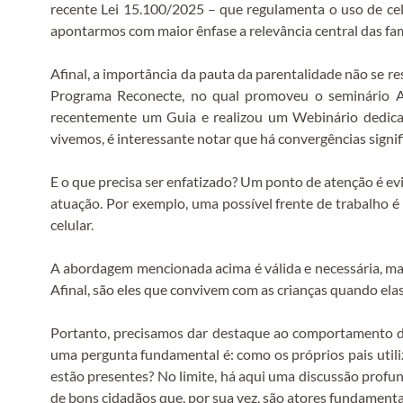
recente Lei 15.100/2025 – que regulamenta o uso de cel
apontarmos com maior ênfase a relevância central das fam
Afinal, a importância da pauta da parentalidade não se r
Programa Reconecte, no qual promoveu o seminário A f
recentemente um Guia e realizou um Webinário dedica
vivemos, é interessante notar que há convergências signif
E o que precisa ser enfatizado? Um ponto de atenção é ev
atuação. Por exemplo, uma possível frente de trabalho é
celular.
A abordagem mencionada acima é válida e necessária, mas
Afinal, são eles que convivem com as crianças quando elas
Portanto, precisamos dar destaque ao comportamento do
uma pergunta fundamental é: como os próprios pais utiliza
estão presentes? No limite, há aqui uma discussão profund
de bons cidadãos que, por sua vez, são atores fundamenta