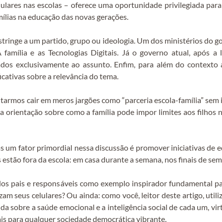
ulares nas escolas – oferece uma oportunidade privilegiada para
ílias na educação das novas gerações.
estringe a um partido, grupo ou ideologia. Um dos ministérios do 
amília e as Tecnologias Digitais. Já o governo atual, após a 
dos exclusivamente ao assunto. Enfim, para além do contexto 
icativas sobre a relevância do tema.
itarmos cair em meros jargões como “parceria escola-família” sem
 a orientação sobre como a família pode impor limites aos filhos
 um fator primordial nessa discussão é promover iniciativas de e
 estão fora da escola: em casa durante a semana, nos finais de sema
s pais e responsáveis como exemplo inspirador fundamental para
m seus celulares? Ou ainda: como você, leitor deste artigo, utiliz
a sobre a saúde emocional e a inteligência social de cada um, vir
is para qualquer sociedade democrática vibrante.