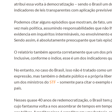
atribui essa volta à democratização – sendo o Brasil um
indicadores de leis transparentes com aplicação previsíve
Podemos citar alguns episódios que mostram, de fato, um 
vez mais política, assumindo responsabilidades que não l
evidencia em inquéritos intermináveis, no envolvimento e
Sendo assim, é absolutamente preocupante que tais episó
O relatório também aponta corretamente que um dos princ
Inclusive, conforme o índice, esse é um dos indicadores 
No entanto, no caso do Brasil, isso não é tratado como u
expressão, mas também o debate público e a própria liber
um dos ministros do
STF
– somente para citar o exemplo m
país.
Nesses quase 40 anos de redemocratização, o Brasil tem p
cujo fantasma volta a nos assombrar de tempos em tempos.
aos trilhos. Acreditar nisso é acreditar em uma fantasia