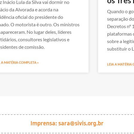
os Três
z Inácio Lula da Silva vai dormir no
ácio da Alvorada e acorda na
Quando o gov
idência oficial do presidente do
separação do
ado. O motorista é outro. Os ministros
Decretos nº 
apareceram. No lugar deles, líderes
plataformas 
tidários, consultores legislativos e
sobre a legi
sidentes de comissão.
substituir o L
A A MATÉRIA COMPLETA »
LEIA A MATÉRIA
Imprensa:
sara@sivis.org.br