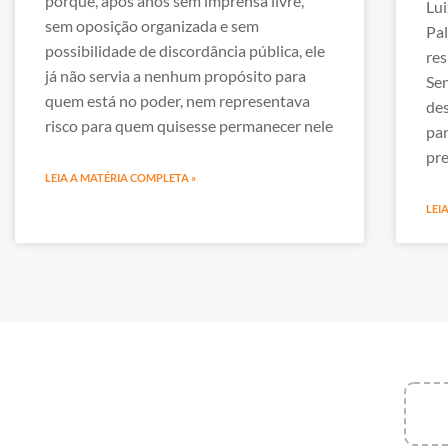
porque, após anos sem imprensa livre,
Lui
sem oposição organizada e sem
Pal
possibilidade de discordância pública, ele
res
já não servia a nenhum propósito para
Sen
quem está no poder, nem representava
des
risco para quem quisesse permanecer nele
par
pre
LEIA A MATÉRIA COMPLETA »
LEI