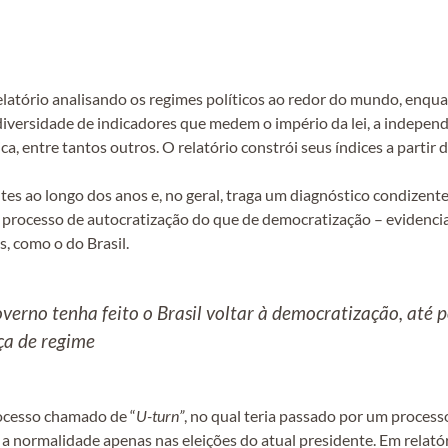
elatório analisando os regimes políticos ao redor do mundo, enq
a diversidade de indicadores que medem o império da lei, a independ
ica, entre tantos outros. O relatório constrói seus índices a partir 
es ao longo dos anos e, no geral, traga um diagnóstico condizente
m processo de autocratização do que de democratização – evidenc
s, como o do Brasil.
verno tenha feito o Brasil voltar à democratização, até
ça de regime
rocesso chamado de “
U-turn”
, no qual teria passado por um process
 a normalidade apenas nas eleições do atual presidente. Em relatóri