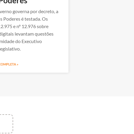
 Poderes
erno governa por decreto, a
s Poderes é testada. Os
12.975 e nº 12.976 sobre
digitais levantam questões
timidade do Executivo
egislativo.
 COMPLETA »