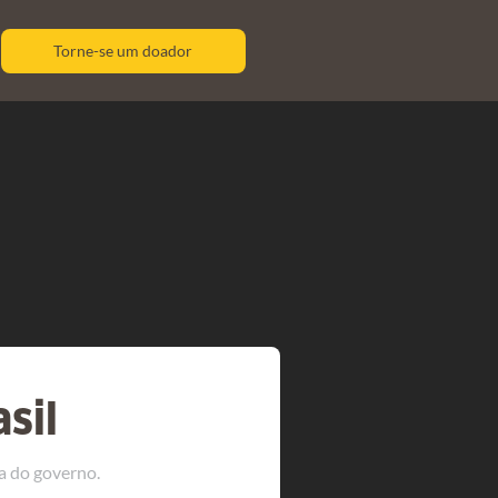
Torne-se um doador
sil
a do governo.