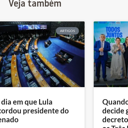
Veja também
ARTIGOS
 dia em que Lula
Quando
cordou presidente do
decide 
enado
decreto