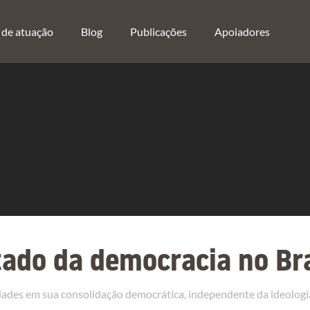
 de atuação
Blog
Publicações
Apoiadores
tado da democracia no Bra
ldades em sua consolidação democrática, independente da ideologi