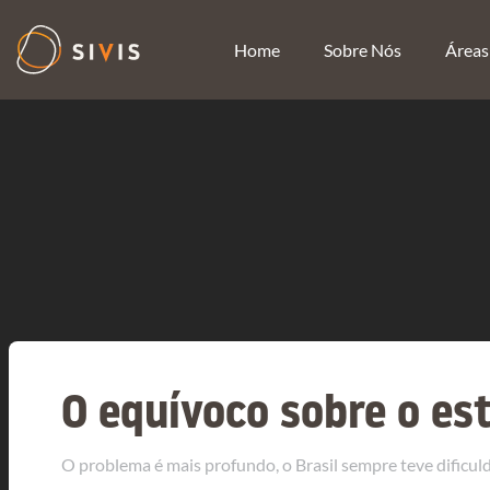
Home
Sobre Nós
Áreas
O equívoco sobre o es
O problema é mais profundo, o Brasil sempre teve dificu