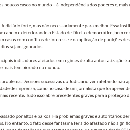
 dos poucos casos no mundo – à independência dos poderes e, mais
l
Judiciário forte, mas não necessariamente para melhor. Essa inst
he cabem e deteriorando o Estado de Direito democrático, bem como
m casos com conflitos de interesse e na aplicação de punições des
dios sejam ignorados.
ipais indicadores afetados em regimes de alta autocratização é 
que mais tem piorado no mundo.
m problema. Decisões sucessivas do Judiciário vêm afetando não a
dade de imprensa, como no caso de um jornalista que foi apreendi
ais recente. Tudo isso abre precedentes graves para a proteção d
assado por altos e baixos. Há problemas graves e autoritários der
 No entanto, o fato desse fantasma ter sido afastado não signifi
, está longe da realidade que acompanhamos, pelo menos desde 201