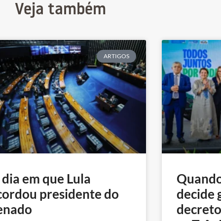
Veja também
ARTIGOS
 dia em que Lula
Quando
cordou presidente do
decide 
enado
decreto