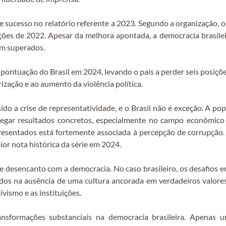
 sucesso no relatório referente a 2023. Segundo a organização, o
ções de 2022. Apesar da melhora apontada, a democracia brasilei
rem superados.
ontuação do Brasil em 2024, levando o país a perder seis posiçõe
rização e ao aumento da violência política.
do a crise de representatividade, e o Brasil não é exceção. A po
tregar resultados concretos, especialmente no campo econômico
esentados está fortemente associada à percepção de corrupção. N
pior nota histórica da série em 2024.
e desencanto com a democracia. No caso brasileiro, os desafios e
dos na ausência de uma cultura ancorada em verdadeiros valores
tivismo e as instituições.
nsformações substanciais na democracia brasileira. Apenas 