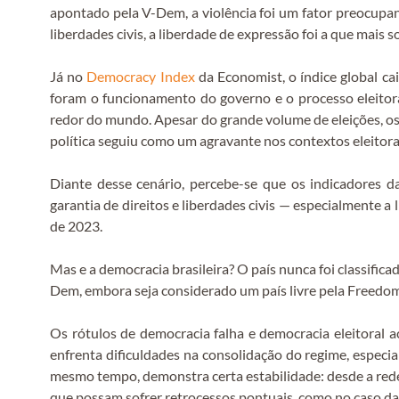
apontado pela V-Dem, a violência foi um fator preocupant
liberdades civis, a liberdade de expressão foi a que mais s
Já no
Democracy Index
da Economist, o índice global 
foram o funcionamento do governo e o processo eleitor
redor do mundo. Apesar do grande volume de eleições, os
política seguiu como um agravante nos contextos eleitora
Diante desse cenário, percebe-se que os indicadores d
garantia de direitos e liberdades civis — especialmente 
de 2023.
Mas e a democracia brasileira? O país nunca foi classif
Dem, embora seja considerado um país livre pela Freedo
Os rótulos de democracia falha e democracia eleitoral 
enfrenta dificuldades na consolidação do regime, especia
mesmo tempo, demonstra certa estabilidade: desde a redem
que possam sofrer retrocessos pontuais, como no caso da