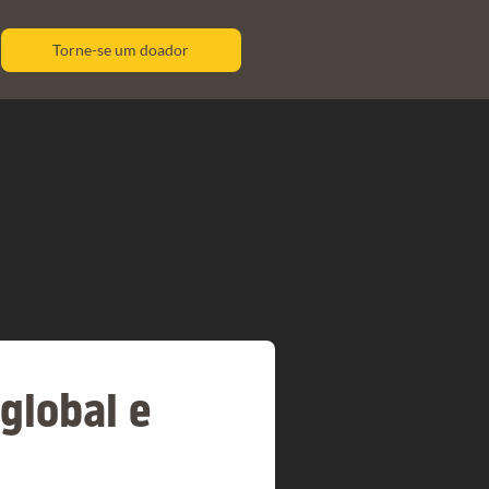
Torne-se um doador
global e