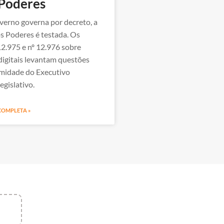
 Poderes
erno governa por decreto, a
s Poderes é testada. Os
12.975 e nº 12.976 sobre
digitais levantam questões
timidade do Executivo
egislativo.
 COMPLETA »