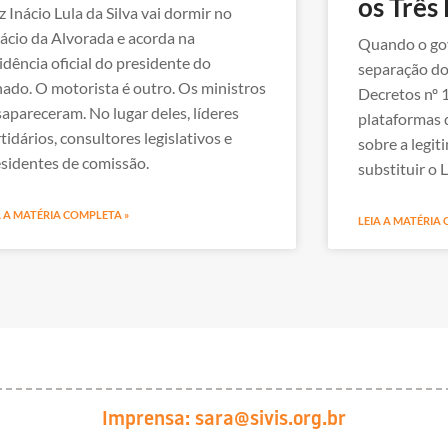
os Três
z Inácio Lula da Silva vai dormir no
ácio da Alvorada e acorda na
Quando o gov
idência oficial do presidente do
separação do
ado. O motorista é outro. Os ministros
Decretos nº 
apareceram. No lugar deles, líderes
plataformas 
tidários, consultores legislativos e
sobre a legi
sidentes de comissão.
substituir o L
A A MATÉRIA COMPLETA »
LEIA A MATÉRIA
Imprensa:
sara@sivis.org.br