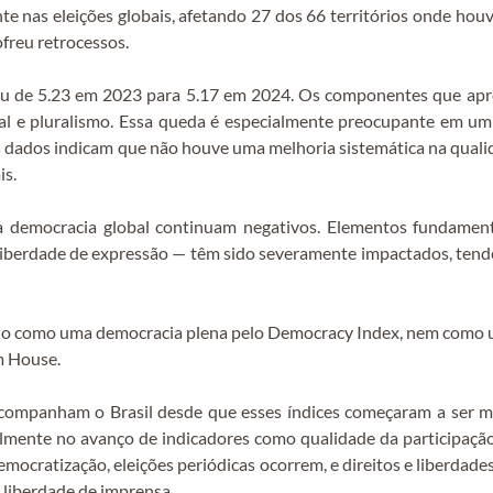
e nas eleições globais, afetando 27 dos 66 territórios onde houve
ofreu retrocessos.
caiu de 5.23 em 2023 para 5.17 em 2024. Os componentes que ap
al e pluralismo. Essa queda é especialmente preocupante em um
 dados indicam que não houve uma melhoria sistemática na qualida
is.
a democracia global continuam negativos. Elementos fundamenta
a liberdade de expressão — têm sido severamente impactados, tend
icado como uma democracia plena pelo Democracy Index, nem como u
m House.
acompanham o Brasil desde que esses índices começaram a ser me
lmente no avanço de indicadores como qualidade da participação p
ocratização, eleições periódicas ocorrem, e direitos e liberdades
 liberdade de imprensa.