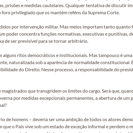
as, prisões e medidas cautelares. Qualquer tentativa de discutir 
o foro privilegiado que os mantém reféns da Suprema Corte.
pedidos por intervenção militar. Mas meios importam tanto quanto 
 poder concentra funções normativas, executivas e punitivas, d
 de ser previsível para se tornar arbitrário.
m alguns ritos democráticos e institucionais. Mas tampouco é uma
e, naturalizada sob a aparência de normalidade constitucional. É
isibilidade do Direito. Nesse processo, a responsabilidade do pres
 magistrados que transgridem os limites do cargo. Será que, qua
governa por medidas excepcionais permanentes, a abertura de um
nal?
ério de homens – deveria ser uma ambição de todos os atores democ
 que o País vive sob um estado de exceção informal e perdem o m