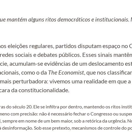
que mantém alguns ritos democráticos e institucionai
mos eleições regulares, partidos disputam espaço no 
redes sociais e debates públicos. Esses sinais mant
fície, acumulam-se evidências de um deslocamento est
acionais, como o da
The Economist
, que nos classifi
 é mais perturbadora: vivemos uma realidade em que 
cara da constitucionalidade.
s do século 20. Ele se infiltra por dentro, mantendo os ritos inst
eno com precisão: não é necessário fechar o Congresso ou suspe
el, sempre em nome de um bem maior, sob a retórica da urgência. No 
 desinformação. Sob esse pretexto, mecanismos de controle do pod