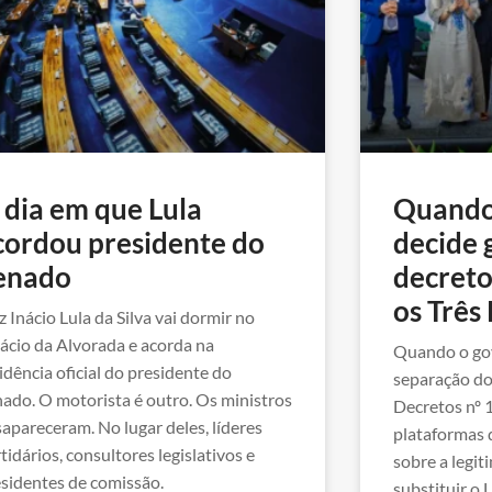
 dia em que Lula
Quando
cordou presidente do
decide 
enado
decreto
os Três
z Inácio Lula da Silva vai dormir no
ácio da Alvorada e acorda na
Quando o gov
idência oficial do presidente do
separação do
ado. O motorista é outro. Os ministros
Decretos nº 
apareceram. No lugar deles, líderes
plataformas 
tidários, consultores legislativos e
sobre a legi
sidentes de comissão.
substituir o L