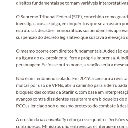
direitos fundamentais se tornam variáveis interpretativas
O Supremo Tribunal Federal (STF), concebido como guardiã
investiga, acusa e julga, em inquéritos que se arrastam p
estrutural: decisões monocráticas suspendem leis aprovad
suspensão do decreto legislativo que sustava a elevação 
O mesmo ocorre com direitos fundamentais. A decisão que 
da figura do ex-presidente: fere a própria imprensa. A in
personagem. Se fosse outro nome, a reação seria a mesma
Não é um fenômeno isolado. Em 2019, a censura à revist
multas por uso de VPNs, abriu caminho para a derrubada d
bloqueio das contas da Starlink, com base em interpretaç
avanços contra dissidentes resultaram em bloqueios de d
PCO, silenciado sob o mesmo pretexto do combate à des
A erosão da
accountability
reforça esse quadro. Decisões 
contrapesos. Ministros dão entrevistas e interagem com p