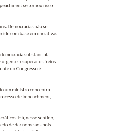
impeachment se tornou risco
fins. Democracias não se
ecide com base em narrativas
 democracia substancial.
 urgente recuperar os freios
idente do Congresso é
ndo um ministro concentra
 processo de impeachment,
ráticos. Há, nesse sentido,
edo de dar nome aos bois.