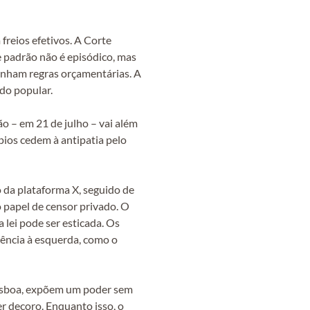
reios efetivos. A Corte
e padrão não é episódico, mas
senham regras orçamentárias. A
do popular.
o – em 21 de julho – vai além
ípios cedem à antipatia pelo
 da plataforma X, seguido de
 papel de censor privado. O
 lei pode ser esticada. Os
dência à esquerda, como o
 Lisboa, expõem um poder sem
r decoro. Enquanto isso, o