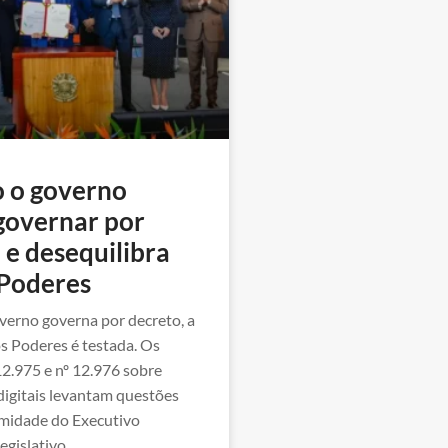
 o governo
governar por
 e desequilibra
 Poderes
erno governa por decreto, a
s Poderes é testada. Os
12.975 e nº 12.976 sobre
digitais levantam questões
timidade do Executivo
egislativo.