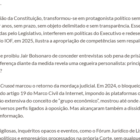
.
o da Constituição, transformou-se em protagonista político sem f
or anos, sem prazo, sem objeto delimitado e sem transparência. Ess
as pelo Legislativo, interferem em políticas do Executivo e rede
do IOF, em 2025, ilustra a apropriação de competências sem respal
proibiu Jair Bolsonaro de conceder entrevistas sob pena de prisã
diferença diante da medida revela uma cegueira personalista: princ
?
a
Crusoé
marcou o retorno da mordaça judicial. Em 2024, o bloqueio
o artigo 19 do Marco Civil da Internet, impondo às plataformas o
ão extensiva do conceito de “grupo econômico”, mostrou até onde a
iversos perfis ligados à oposição. Mas alcançaram também a dissi
informação.
sigilosas, inquéritos opacos e eventos, como o Fórum Jurídico de
olíticos e empresários processados na própria Corte, sem qualque