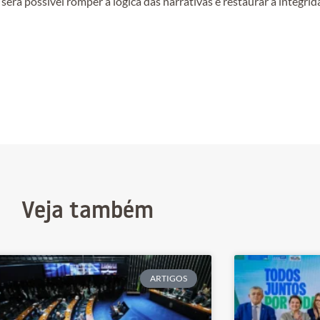
á possível romper a lógica das narrativas e restaurar a integrid
Veja também
ARTIGOS