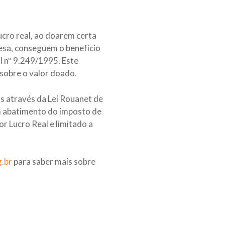
cro real, ao doarem certa
esa, conseguem o benefício
al nº 9.249/1995. Este
 sobre o valor doado.
as através da Lei Rouanet de
em abatimento do imposto de
r Lucro Real e limitado a
g.br
para saber mais sobre