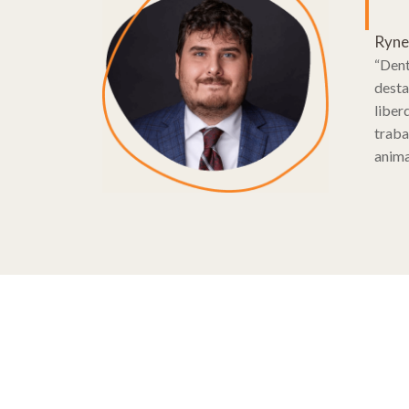
Ryne 
“Dent
desta
liber
traba
anima