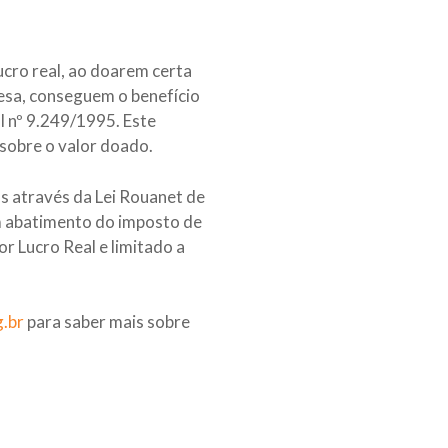
cro real, ao doarem certa
esa, conseguem o benefício
al nº 9.249/1995. Este
 sobre o valor doado.
as através da Lei Rouanet de
em abatimento do imposto de
r Lucro Real e limitado a
g.br
para saber mais sobre