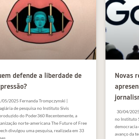
uem defende a liberdade de
Novas r
xpressão?
apresen
jornali
/05/2025 Fernanda Trompczynski |
agiária de pesquisa no Instituto Sivis
30/04/2025 
produzido do Poder360 Recentemente, a
no Instituto
anização norte-americana The Future of Free
democracia e
ech divulgou uma pesquisa, realizada em 33
avanço da te
ses,