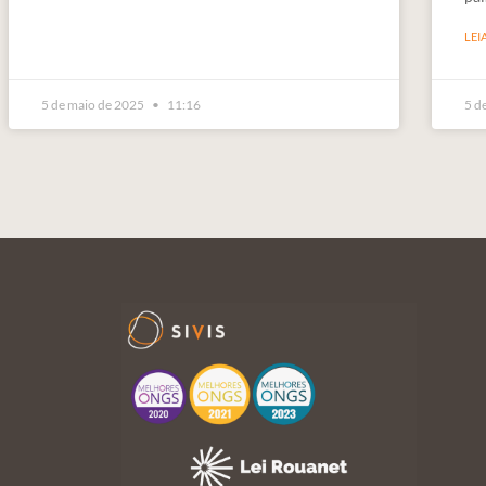
LEI
5 de maio de 2025
11:16
5 d