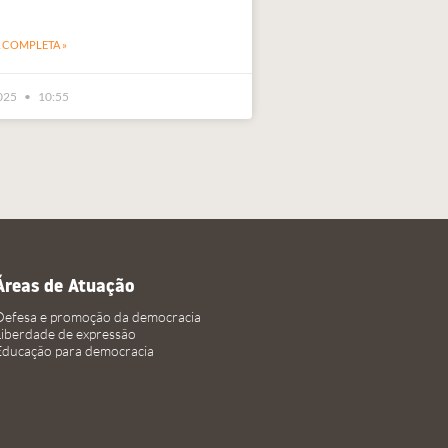
A COMPLETA »
2025
10:55
Áreas de Atuação
Defesa e promoção da democracia
Liberdade de expressão
Educação para democracia