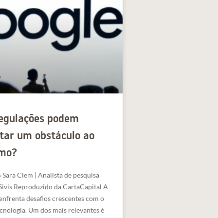
egulações podem
tar um obstáculo ao
smo?
Sara Clem | Analista de pesquisa
 Sivis Reproduzido da CartaCapital A
nfrenta desafios crescentes com o
cnologia. Um dos mais relevantes é