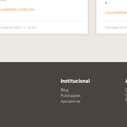
a
A A MATÉRIA COMPLETA »
LEIA A MATÉRI
e maio de 2025
11:07
5 de maio de 
Institucional
Blog
Publicações
Apoiadores