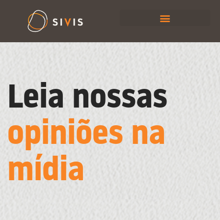
Leia nossas
opiniões na
mídia