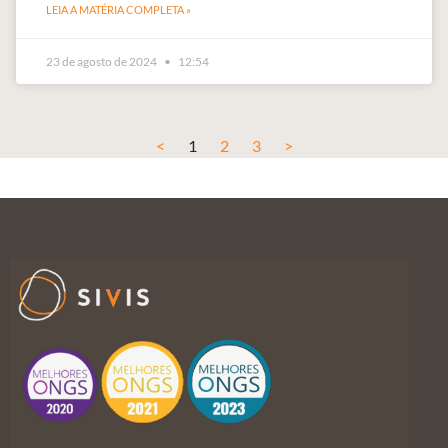
LEIA A MATÉRIA COMPLETA »
23 de agosto de 2024
12:54
<
1
2
3
>