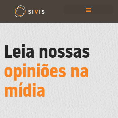
Leia nossas
opiniões na
mídia