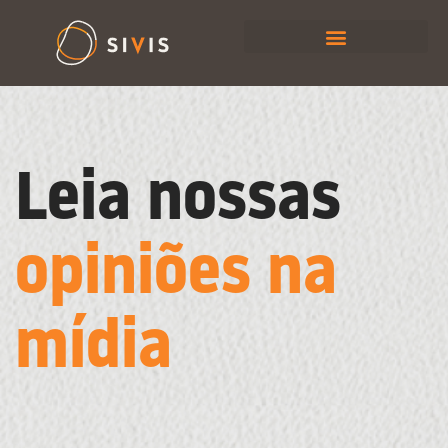
Leia nossas
opiniões na
mídia