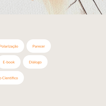
Polarização
Parecer
E-book
Diálogo
o Científico