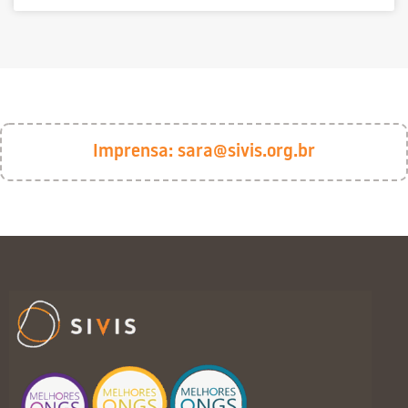
Imprensa:
sara@sivis.org.br