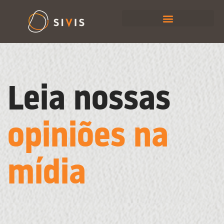
Leia nossas
opiniões na
mídia