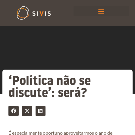
‘Política não se
discute’: será?
É especialmente oportuno aproveitarmos o ano de