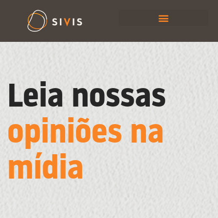
Leia nossas
opiniões na
mídia