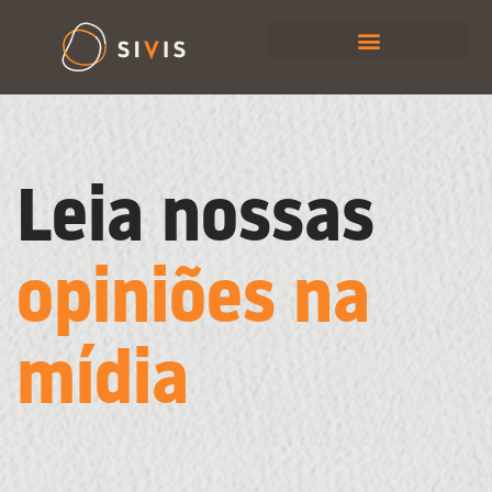
Leia nossas
opiniões na
mídia